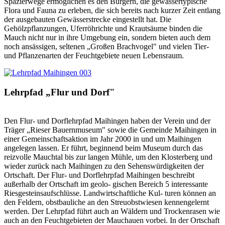
Spazierwege ermöglichen es den Bürgern, die gewässertypische
Flora und Fauna zu erleben, die sich bereits nach kurzer Zeit entlang
der ausgebauten Gewässerstrecke eingestellt hat. Die
Gehölzpflanzungen, Uferröhrichte und Krautsäume binden die
Mauch nicht nur in ihre Umgebung ein, sondern bieten auch dem
noch ansässigen, seltenen „Großen Brachvogel" und vielen Tier-
und Pflanzenarten der Feuchtgebiete neuen Lebensraum.
Lehrpfad „Flur und Dorf"
Den Flur- und Dorflehrpfad Maihingen haben der Verein und der
Träger „Rieser Bauernmuseum" sowie die Gemeinde Maihingen in
einer Gemeinschaftsaktion im Jahr 2000 in und um Maihingen
angelegen lassen. Er führt, beginnend beim Museum durch das
reizvolle Mauchtal bis zur langen Mühle, um den Klosterberg und
wieder zurück nach Maihingen zu den Sehenswürdigkeiten der
Ortschaft. Der Flur- und Dorflehrpfad Maihingen beschreibt
außerhalb der Ortschaft im geolo- gischen Bereich 5 interessante
Riesgesteinsaufschlüsse. Landwirtschaftliche Kul- turen können an
den Feldern, obstbauliche an den Streuobstwiesen kennengelernt
werden. Der Lehrpfad führt auch an Wäldern und Trockenrasen wie
auch an den Feuchtgebieten der Mauchauen vorbei. In der Ortschaft