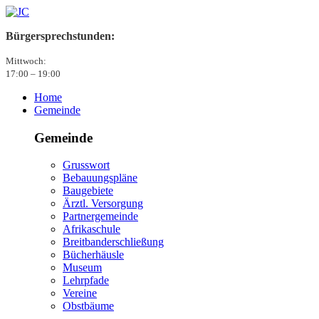
Bürgersprechstunden:
Mittwoch:
17:00 – 19:00
Home
Gemeinde
Gemeinde
Grusswort
Bebauungspläne
Baugebiete
Ärztl. Versorgung
Partnergemeinde
Afrikaschule
Breitbanderschließung
Bücherhäusle
Museum
Lehrpfade
Vereine
Obstbäume